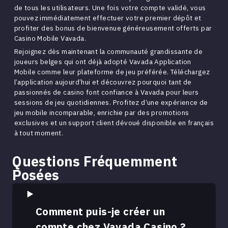
de tous les utilisateurs. Une fois votre compte validé, vous
pouvez immédiatement effectuer votre premier dépôt et
profiter des bonus de bienvenue généreusement offerts par
Casino Mobile Vavada.
Rejoignez dès maintenant la communauté grandissante de
joueurs belges qui ont déjà adopté Vavada Application
Mobile comme leur plateforme de jeu préférée. Téléchargez
l’application aujourd’hui et découvrez pourquoi tant de
passionnés de casino font confiance à Vavada pour leurs
sessions de jeu quotidiennes. Profitez d’une expérience de
jeu mobile incomparable, enrichie par des promotions
exclusives et un support client dévoué disponible en français
à tout moment.
Questions Fréquemment
Posées
Comment puis-je créer un
compte chez Vavada Casino ?