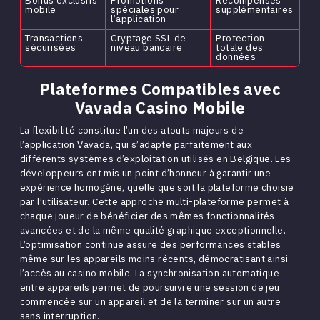
Bonus exclusifs
Promotions
Récompenses
mobile
spéciales pour
supplémentaires
l’application
Transactions
Cryptage SSL de
Protection
sécurisées
niveau bancaire
totale des
données
Plateformes Compatibles avec
Vavada Casino Mobile
La flexibilité constitue l’un des atouts majeurs de
l’application Vavada, qui s’adapte parfaitement aux
différents systèmes d’exploitation utilisés en Belgique. Les
développeurs ont mis un point d’honneur à garantir une
expérience homogène, quelle que soit la plateforme choisie
par l’utilisateur. Cette approche multi-plateforme permet à
chaque joueur de bénéficier des mêmes fonctionnalités
avancées et de la même qualité graphique exceptionnelle.
L’optimisation continue assure des performances stables
même sur les appareils moins récents, démocratisant ainsi
l’accès au casino mobile. La synchronisation automatique
entre appareils permet de poursuivre une session de jeu
commencée sur un appareil et de la terminer sur un autre
sans interruption.