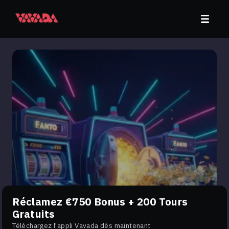
Réclamez €750 Bonus + 200 Tours
Gratuits
Téléchargez l'appli Vavada dès maintenant