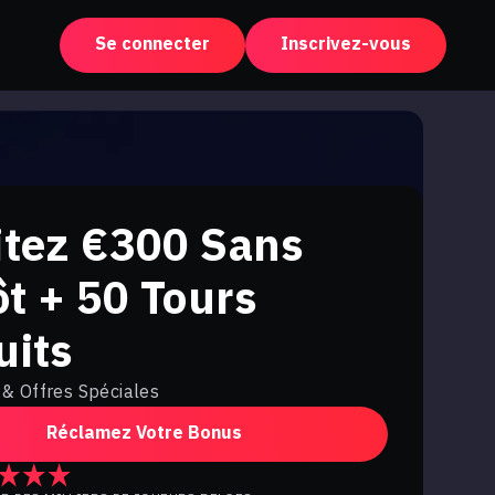
Se connecter
Inscrivez-vous
itez €300 Sans
t + 50 Tours
uits
& Offres Spéciales
Réclamez Votre Bonus