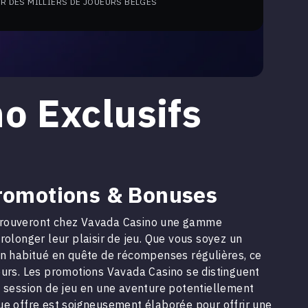
AR DES MILLIERS DE JOUEURS BELGES
o Exclusifs
romotions & Bonuses
e trouveront chez Vavada Casino une gamme
olonger leur plaisir de jeu. Que vous soyez un
n habitué en quête de récompenses régulières, ce
ueurs. Les promotions Vavada Casino se distinguent
ue session de jeu en une aventure potentiellement
que offre est soigneusement élaborée pour offrir une