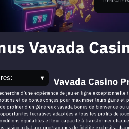
PLÉBISCITÉ P
nus Vavada Casin
res:
Vavada Casino P
 recherche d’une expérience de jeu en ligne exceptionnell
tions et de bonus conçus pour maximiser leurs gains et pr
 de profiter d’un généreux vavada bonus de bienvenue ou u
s opportunités lucratives adaptées à tous les profils de jo
s conditions équitables et leur capacité à transformer chaq
us casino initial aux programmes de fidélité exclusifs, cha