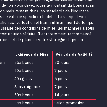
 de fois vous devez jouer le montant du bonus avant
ion mais restent dans les standards de l’industrie,
s de validité spécifient le délai dans lequel vous
isation active tout en offrant suffisamment de temps
plissage des conditions de mise, les machines à sous
contribution réduite. Il est fortement recommandé
rprise et de planifier votre stratégie de jeu en
Exigence de Mise
Période de Validité
its
35x bonus
30 jours
30x bonus
7 jours
40x gains
5 jours
Sans exigence
7 jours
50x bonus
14 jours
35x bonus
Selon promotion