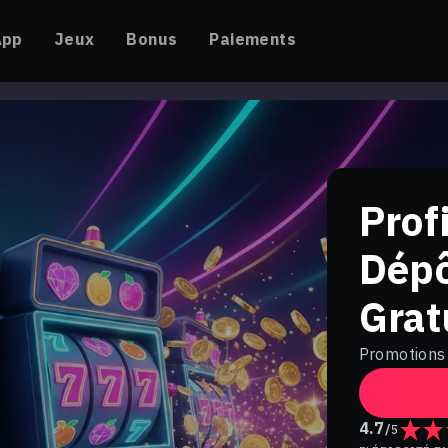
App
Jeux
Bonus
Paiements
Prof
Dépô
Grat
Promotions 
4.7
/
5