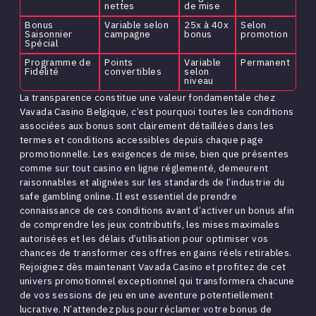
nettes
de mise
Bonus
Variable selon
25x à 40x
Selon
Saisonnier
campagne
bonus
promotion
Spécial
Programme de
Points
Variable
Permanent
Fidélité
convertibles
selon
niveau
La transparence constitue une valeur fondamentale chez
Vavada Casino Belgique, c’est pourquoi toutes les conditions
associées aux bonus sont clairement détaillées dans les
termes et conditions accessibles depuis chaque page
promotionnelle. Les exigences de mise, bien que présentes
comme sur tout casino en ligne réglementé, demeurent
raisonnables et alignées sur les standards de l’industrie du
safe gambling online. Il est essentiel de prendre
connaissance de ces conditions avant d’activer un bonus afin
de comprendre les jeux contributifs, les mises maximales
autorisées et les délais d’utilisation pour optimiser vos
chances de transformer ces offres en gains réels retirables.
Rejoignez dès maintenant Vavada Casino et profitez de cet
univers promotionnel exceptionnel qui transformera chacune
de vos sessions de jeu en une aventure potentiellement
lucrative. N’attendez plus pour réclamer votre bonus de