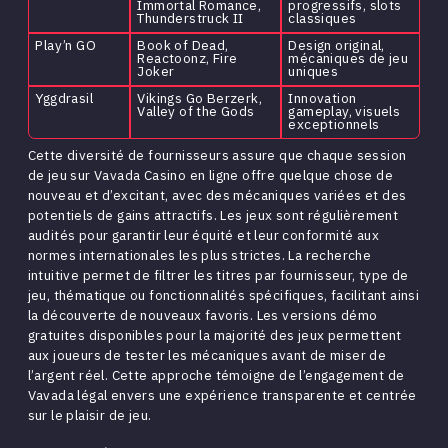
Immortal Romance,
progressifs, slots
Thunderstruck II
classiques
Play’n GO
Book of Dead,
Design original,
Reactoonz, Fire
mécaniques de jeu
Joker
uniques
Yggdrasil
Vikings Go Berzerk,
Innovation
Valley of the Gods
gameplay, visuels
exceptionnels
Cette diversité de fournisseurs assure que chaque session
de jeu sur Vavada Casino en ligne offre quelque chose de
nouveau et d’excitant, avec des mécaniques variées et des
potentiels de gains attractifs. Les jeux sont régulièrement
audités pour garantir leur équité et leur conformité aux
normes internationales les plus strictes. La recherche
intuitive permet de filtrer les titres par fournisseur, type de
jeu, thématique ou fonctionnalités spécifiques, facilitant ainsi
la découverte de nouveaux favoris. Les versions démo
gratuites disponibles pour la majorité des jeux permettent
aux joueurs de tester les mécaniques avant de miser de
l’argent réel. Cette approche témoigne de l’engagement de
Vavada légal envers une expérience transparente et centrée
sur le plaisir de jeu.