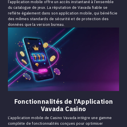
l’application mobile offre un accès instantané à l’ensemble
du catalogue de jeux. La réputation de Vavada fiable se
reflète également dans son application mobile, qui bénéficie
des mêmes standards de sécurité et de protection des
données que la version bureau.
Fonctionnalités de l’Application
Vavada Casino
L’application mobile de Casino Vavada intègre une gamme
complète de fonctionnalités conçues pour optimiser