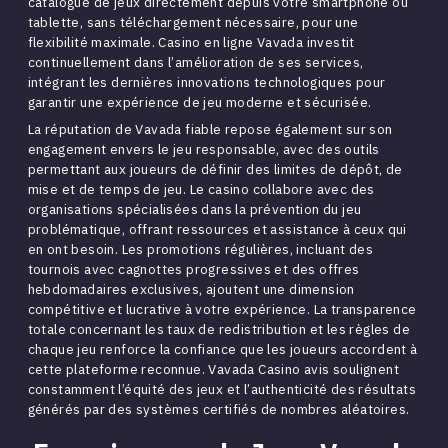
catalogue de jeux directement depuis votre smartphone ou
tablette, sans téléchargement nécessaire, pour une
flexibilité maximale. Casino en ligne Vavada investit
continuellement dans l’amélioration de ses services,
intégrant les dernières innovations technologiques pour
garantir une expérience de jeu moderne et sécurisée.
La réputation de Vavada fiable repose également sur son
engagement envers le jeu responsable, avec des outils
permettant aux joueurs de définir des limites de dépôt, de
mise et de temps de jeu. Le casino collabore avec des
organisations spécialisées dans la prévention du jeu
problématique, offrant ressources et assistance à ceux qui
en ont besoin. Les promotions régulières, incluant des
tournois avec cagnottes progressives et des offres
hebdomadaires exclusives, ajoutent une dimension
compétitive et lucrative à votre expérience. La transparence
totale concernant les taux de redistribution et les règles de
chaque jeu renforce la confiance que les joueurs accordent à
cette plateforme reconnue. Vavada Casino avis soulignent
constamment l’équité des jeux et l’authenticité des résultats
générés par des systèmes certifiés de nombres aléatoires.