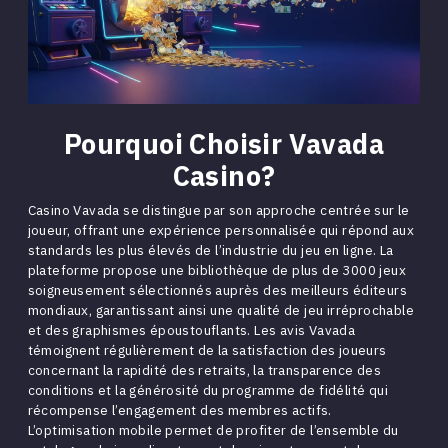
Pourquoi Choisir Vavada
Casino?
Casino Vavada se distingue par son approche centrée sur le
joueur, offrant une expérience personnalisée qui répond aux
standards les plus élevés de l’industrie du jeu en ligne. La
plateforme propose une bibliothèque de plus de 3000 jeux
soigneusement sélectionnés auprès des meilleurs éditeurs
mondiaux, garantissant ainsi une qualité de jeu irréprochable
et des graphismes époustouflants. Les avis Vavada
témoignent régulièrement de la satisfaction des joueurs
concernant la rapidité des retraits, la transparence des
conditions et la générosité du programme de fidélité qui
récompense l’engagement des membres actifs.
L’optimisation mobile permet de profiter de l’ensemble du