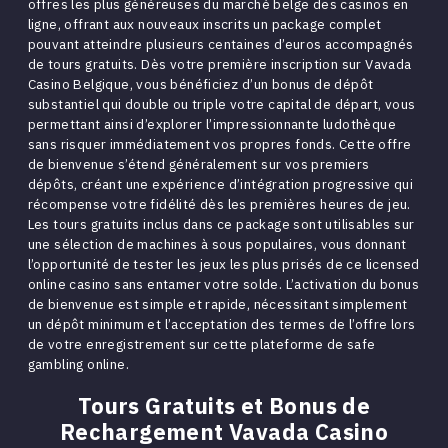
offres les plus généreuses du marché belge des casinos en
ligne, offrant aux nouveaux inscrits un package complet
pouvant atteindre plusieurs centaines d’euros accompagnés
de tours gratuits. Dès votre première inscription sur Vavada
Casino Belgique, vous bénéficiez d’un bonus de dépôt
substantiel qui double ou triple votre capital de départ, vous
permettant ainsi d’explorer l’impressionnante ludothèque
sans risquer immédiatement vos propres fonds. Cette offre
de bienvenue s’étend généralement sur vos premiers
dépôts, créant une expérience d’intégration progressive qui
récompense votre fidélité dès les premières heures de jeu.
Les tours gratuits inclus dans ce package sont utilisables sur
une sélection de machines à sous populaires, vous donnant
l’opportunité de tester les jeux les plus prisés de ce licensed
online casino sans entamer votre solde. L’activation du bonus
de bienvenue est simple et rapide, nécessitant simplement
un dépôt minimum et l’acceptation des termes de l’offre lors
de votre enregistrement sur cette plateforme de safe
gambling online.
Tours Gratuits et Bonus de
Rechargement Vavada Casino