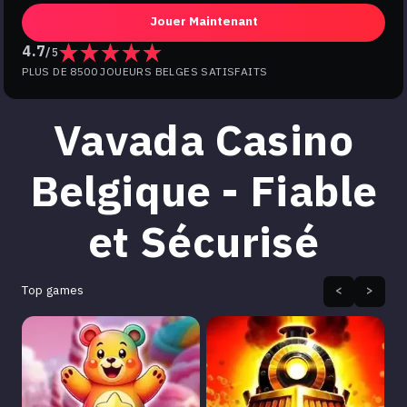
Jouer Maintenant
4.7
/
5
PLUS DE 8500 JOUEURS BELGES SATISFAITS
Vavada Casino
Belgique - Fiable
et Sécurisé
Top games
<
>