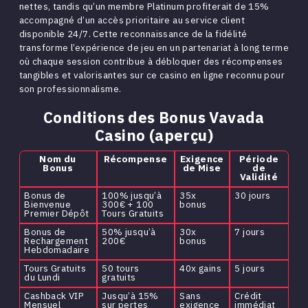
nettes, tandis qu’un membre Platinum profiterait de 15%
accompagné d’un accès prioritaire au service client
disponible 24/7. Cette reconnaissance de la fidélité
transforme l’expérience de jeu en un partenariat à long terme
où chaque session contribue à débloquer des récompenses
tangibles et valorisantes sur ce casino en ligne reconnu pour
son professionnalisme.
Conditions des Bonus Vavada
Casino (aperçu)
Nom du
Récompense
Exigence
Période
Bonus
de Mise
de
Validité
Bonus de
100% jusqu’à
35x
30 jours
Bienvenue
300€ + 100
bonus
Premier Dépôt
Tours Gratuits
Bonus de
50% jusqu’à
30x
7 jours
Rechargement
200€
bonus
Hebdomadaire
Tours Gratuits
50 tours
40x gains
5 jours
du Lundi
gratuits
Cashback VIP
Jusqu’à 15%
Sans
Crédit
Mensuel
sur pertes
exigence
immédiat