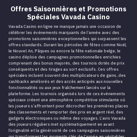
Offres Saisonnières et Promotions
Spéciales Vavada Casino
Vavada Casino en ligne ne manque jamais une occasion de
célébrer les événements marquants de l’année avec des
promotions saisonnières exceptionnelles qui surpassent les
offres standards. Durant les périodes de fêtes comme Noël,
le Nouvel An, Pâques ou encore la fête nationale belge, le
casino déploie des campagnes promotionnelles enrichies
comprenant des bonus majorés, des tournois dotés de prix
conséquents et des tirages au sort exclusifs. Ces offres
spéciales incluent souvent des multiplicateurs de gains, des
cashbacks améliorés et des accès anticipés aux nouvelles
fonctionnalités ou aux jeux fraîchement lancés sur la
plateforme. Les tournois organisés lors de ces événements
spéciaux créent une atmosphère compétitive stimulante où
les joueurs s’affrontent pour décrocher les premières places
des classements et remporter des prix en argent réel, des
gadgets électroniques ou même des voyages. L’avis Vavada
des joueurs réguliers met systématiquement en avant
l’originalité et la générosité de ces campagnes saisonnières
qui transforment les moments clés de l’année en véritables