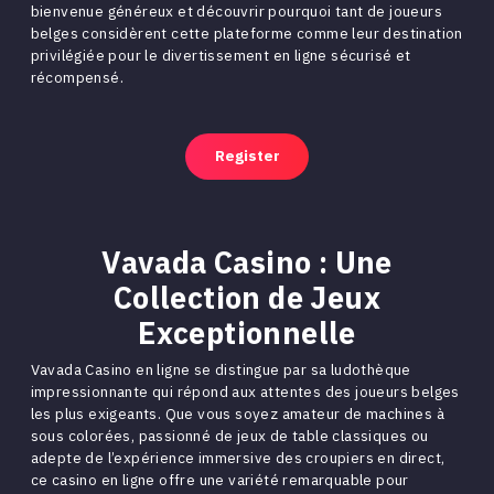
bienvenue généreux et découvrir pourquoi tant de joueurs
belges considèrent cette plateforme comme leur destination
privilégiée pour le divertissement en ligne sécurisé et
récompensé.
Register
Vavada Casino : Une
Collection de Jeux
Exceptionnelle
Vavada Casino en ligne se distingue par sa ludothèque
impressionnante qui répond aux attentes des joueurs belges
les plus exigeants. Que vous soyez amateur de machines à
sous colorées, passionné de jeux de table classiques ou
adepte de l’expérience immersive des croupiers en direct,
ce casino en ligne offre une variété remarquable pour