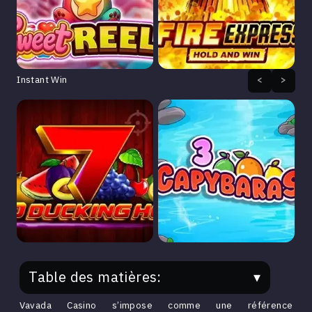
Instant Win
<
>
Play now
Play now
Table des matières:
Play now
Play now
Vavada Casino s’impose comme une référence