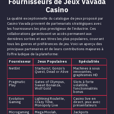
Fournisseurs de Jeux Vavada
Casino
La qualité exceptionnelle du catalogue de jeux proposé par
Casino Vavada provient de partenariats stratégiques avec
les fournisseurs les plus prestigieux de l’industrie. Ces
collaborations garantissent un accès permanent aux
dernières sorties et aux titres les plus populaires, couvrant
tous les genres et préférences de jeu. Voici un aperçu des
principaux partenaires et de leurs contributions majeures à
l’offre ludique de la plateforme:
Fournisseur
Jeux Populaires
Spécialités
NetEnt
Starburst, Gonzo’s
Machines à sous
Quest, Dead or Alive
innovantes,
graphismes HD
Pragmatic
Gates of Olympus,
Slots à forte
Play
Sweet Bonanza,
volatilité,
Wolf Gold
fonctionnalités
bonus
Evolution
Lightning Roulette,
Casino live en
Gaming
Crazy Time,
direct, jeux avec
Monopoly Live
présentateurs
Microgaming
Mega Moolah,
Jackpots